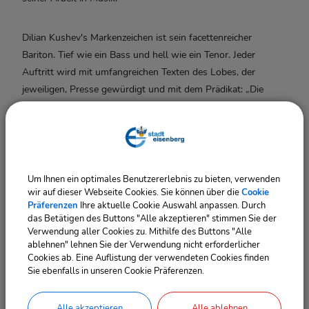
Dilian Kushev's Markenzeichen ist sein facettenreicher
Bariton. Tief wie ein
Bass und hell wie ein Tenor. Jeder
Auftritt wird mit umfangreichen Texten des Lobes, der
jeweiligen, Presse gewürdigt und mit dem Prädikat: „Die
goldene Stimme aus Bulgarien“
gewürdigt.
Kirchen und Säle
werden durchdrungen vom leidenschaftlichen Gesang des
Baritons Kushev
bei sakralen Gesängen, Opernarien sowie
folkloristisch geprägten Darbietungen. Nicht zu
vergessen, die
Gründung des Ensembles Sacralissimo.
Um Ihnen ein optimales Benutzererlebnis zu bieten, verwenden
wir auf dieser Webseite Cookies. Sie können über die
Cookie
Präferenzen
Ihre aktuelle Cookie Auswahl anpassen. Durch
Veranstaltungsort
das Betätigen des Buttons "Alle akzeptieren" stimmen Sie der
Schlosskirche "St. Trinitatis" Eisenberg
Verwendung aller Cookies zu. Mithilfe des Buttons "Alle
ablehnen" lehnen Sie der Verwendung nicht erforderlicher
07607 Eisenberg, Im Schloss
Cookies ab. Eine Auflistung der verwendeten Cookies finden
Sie ebenfalls in unseren Cookie Präferenzen.
Veranstalter
DEUBEL - Künstlervermittlung
Alle akzeptieren
Alle ablehnen