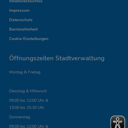
e
Inhaltsverzeichnis
r
Impressum
Datenschutz
e
Barrierefreiheit
s
Cookie Einstellungen
s
a
Öffnungszeiten Stadtverwaltung
n
Montag & Freitag
t
e
Dienstag & Mittwoch
L
09:00 bis 12:00 Uhr &
i
13:00 bis 15:30 Uhr
n
Donnerstag
09:00 bis 12:00 Uhr &