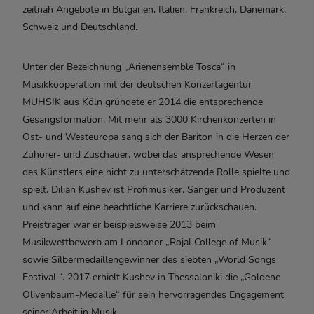
zeitnah Angebote in Bulgarien, Italien, Frankreich, Dänemark,
Schweiz und Deutschland.
Unter der Bezeichnung „Arienensemble Tosca“ in
Musikkooperation mit der deutschen
Konzertagentur
MUHSIK aus Köln gründete er 2014 die entsprechende
Gesangsformation.
Mit mehr als 3000 Kirchenkonzerten in
Ost- und Westeuropa sang sich der Bariton in die
Herzen der
Zuhörer- und Zuschauer, wobei das ansprechende Wesen
des Künstlers eine
nicht zu unterschätzende Rolle spielte und
spielt.
Dilian Kushev ist Profimusiker, Sänger und Produzent
und kann auf eine beachtliche Karriere
zurückschauen.
Preisträger war er beispielsweise 2013 beim
Musikwettbewerb am Londoner „Rojal
College of Musik“
sowie Silbermedaillengewinner des siebten „World Songs
Festival “.
2017 erhielt Kushev in Thessaloniki die „Goldene
Olivenbaum-Medaille“ für sein
hervorragendes Engagement
seiner Arbeit in Musik.