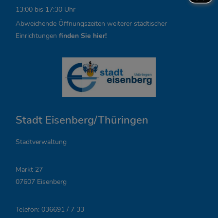
k
13:00 bis 17:30 Uhr
s
Abweichende Öffnungszeiten weiterer städtischer
,
Einrichtungen
finden Sie hier!
Ö
f
f
n
Stadt Eisenberg/Thüringen
u
n
Stadtverwaltung
g
Markt 27
s
07607 Eisenberg
z
Telefon: 036691 / 7 33
e