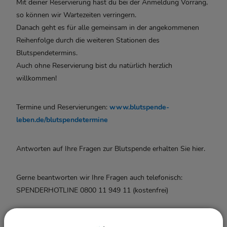
Mit deiner Reservierung hast du bei der Anmeldung Vorrang,
so können wir Wartezeiten verringern.
Danach geht es für alle gemeinsam in der angekommenen
Reihenfolge durch die weiteren Stationen des
Blutspendetermins.
Auch ohne Reservierung bist du natürlich herzlich
willkommen!
Termine und Reservierungen:
www.blutspende-
leben.de/blutspendetermine
Antworten auf Ihre Fragen zur Blutspende erhalten Sie hier.
Gerne beantworten wir Ihre Fragen auch telefonisch:
SPENDERHOTLINE 0800 11 949 11 (kostenfrei)