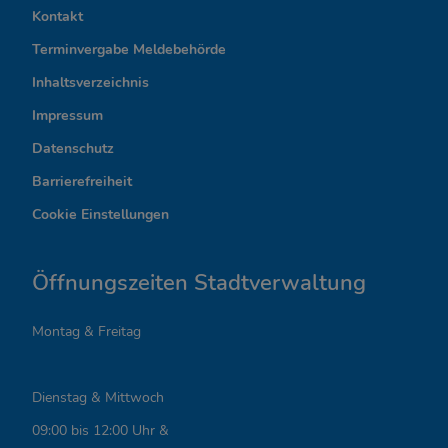
n
Kontakt
t
Terminvergabe Meldebehörde
e
Inhaltsverzeichnis
r
Impressum
Datenschutz
e
Barrierefreiheit
s
Cookie Einstellungen
s
a
Öffnungszeiten Stadtverwaltung
n
Montag & Freitag
t
e
Dienstag & Mittwoch
L
09:00 bis 12:00 Uhr &