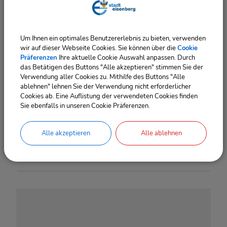
Termine
Um Ihnen ein optimales Benutzererlebnis zu bieten, verwenden
wir auf dieser Webseite Cookies. Sie können über die
Cookie
03.09.2026
14
‐ 19
Uhr
Präferenzen
Ihre aktuelle Cookie Auswahl anpassen. Durch
das Betätigen des Buttons "Alle akzeptieren" stimmen Sie der
Verwendung aller Cookies zu. Mithilfe des Buttons "Alle
01.10.2026
14
‐ 19
Uhr
ablehnen" lehnen Sie der Verwendung nicht erforderlicher
Cookies ab. Eine Auflistung der verwendeten Cookies finden
Sie ebenfalls in unseren Cookie Präferenzen.
05.11.2026
14
‐ 19
Uhr
Alle akzeptieren
Alle ablehnen
03.12.2026
14
‐ 19
Uhr