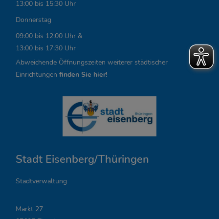
i
13:00 bis 15:30 Uhr
n
Donnerstag
k
09:00 bis 12:00 Uhr &
13:00 bis 17:30 Uhr
s
Abweichende Öffnungszeiten weiterer städtischer
,
Einrichtungen
finden Sie hier!
Ö
f
f
n
Stadt Eisenberg/Thüringen
u
n
Stadtverwaltung
g
Markt 27