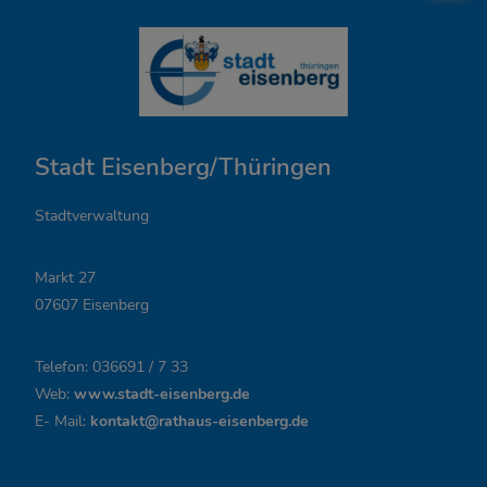
Ö
f
f
n
Stadt Eisenberg/Thüringen
u
n
Stadtverwaltung
g
Markt 27
s
07607 Eisenberg
z
Telefon: 036691 / 7 33
e
Web:
www.stadt-eisenberg.de
i
E- Mail:
kontakt@rathaus-eisenberg.de
t