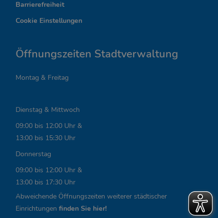
Barrierefreiheit
s
Cookie Einstellungen
s
a
Öffnungszeiten Stadtverwaltung
n
Montag & Freitag
t
e
Dienstag & Mittwoch
L
09:00 bis 12:00 Uhr &
i
13:00 bis 15:30 Uhr
n
Donnerstag
k
09:00 bis 12:00 Uhr &
13:00 bis 17:30 Uhr
s
Abweichende Öffnungszeiten weiterer städtischer
,
Einrichtungen
finden Sie hier!