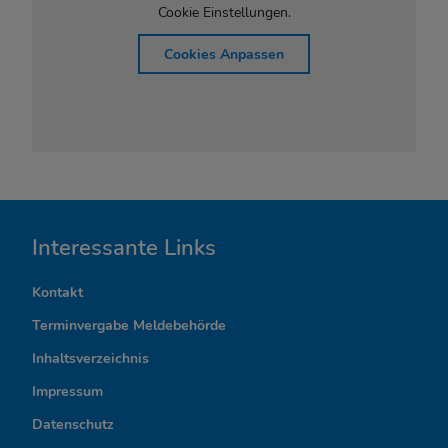
Cookie Einstellungen.
Cookies Anpassen
I
Interessante Links
n
Kontakt
t
Terminvergabe Meldebehörde
e
Inhaltsverzeichnis
r
Impressum
Datenschutz
e