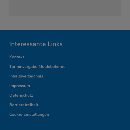
I
Interessante Links
n
Kontakt
t
Terminvergabe Meldebehörde
e
Inhaltsverzeichnis
r
Impressum
Datenschutz
e
Barrierefreiheit
s
Cookie Einstellungen
s