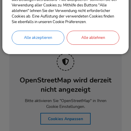
Verwendung aller Cookies zu. Mithilfe des Buttons "Alle
13.09.2026
08:00
‐ 11:00
Uhr
ablehnen" lehnen Sie der Verwendung nicht erforderlicher
Cookies ab. Eine Auflistung der verwendeten Cookies finden
Sie ebenfalls in unseren Cookie Präferenzen.
Alle akzeptieren
Alle ablehnen
OpenStreetMap wird derzeit
nicht angezeigt
Bitte aktivieren Sie "OpenStreetMap" in Ihren
Cookie Einstellungen.
Cookies Anpassen