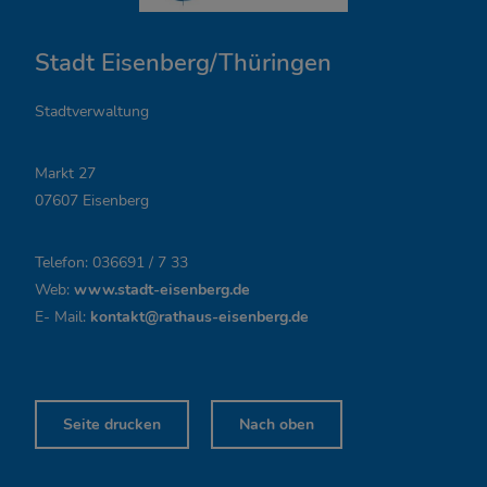
n
Stadt Eisenberg/Thüringen
u
n
Stadtverwaltung
g
Markt 27
s
07607 Eisenberg
z
Telefon: 036691 / 7 33
e
Web:
www.stadt-eisenberg.de
i
E- Mail:
kontakt@rathaus-eisenberg.de
t
e
Seite drucken
Nach oben
n
,