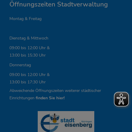
a
Öffnungszeiten Stadtverwaltung
n
Montag & Freitag
t
e
Dienstag & Mittwoch
L
09:00 bis 12:00 Uhr &
i
13:00 bis 15:30 Uhr
n
Donnerstag
k
09:00 bis 12:00 Uhr &
13:00 bis 17:30 Uhr
s
Abweichende Öffnungszeiten weiterer städtischer
,
Einrichtungen
finden Sie hier!
Ö
f
f