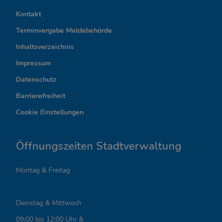
n
Kontakt
t
Terminvergabe Meldebehörde
e
Inhaltsverzeichnis
r
Impressum
Datenschutz
e
Barrierefreiheit
s
Cookie Einstellungen
s
a
Öffnungszeiten Stadtverwaltung
n
Montag & Freitag
t
e
Dienstag & Mittwoch
L
09:00 bis 12:00 Uhr &