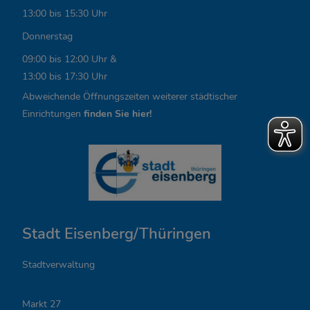
i
13:00 bis 15:30 Uhr
n
Donnerstag
k
09:00 bis 12:00 Uhr &
13:00 bis 17:30 Uhr
s
Abweichende Öffnungszeiten weiterer städtischer
,
Einrichtungen
finden Sie hier!
Ö
f
f
n
Stadt Eisenberg/Thüringen
u
n
Stadtverwaltung
g
Markt 27