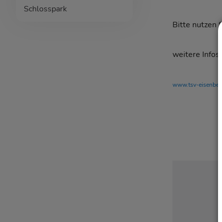
Schlosspark
Bitte nutzen 
weitere Infos 
www.tsv-eisenberg