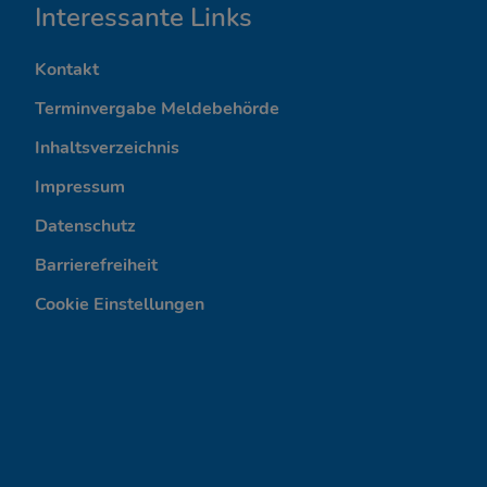
I
Interessante Links
n
Kontakt
t
Terminvergabe Meldebehörde
e
Inhaltsverzeichnis
Impressum
r
Datenschutz
e
Barrierefreiheit
s
Cookie Einstellungen
s
a
n
t