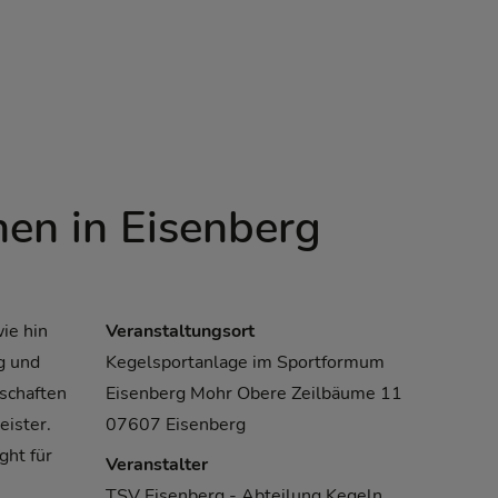
nen in Eisenberg
ie hin
Veranstaltungsort
g und
Kegelsportanlage im Sportformum
nschaften
Eisenberg Mohr Obere Zeilbäume 11
ister.
07607 Eisenberg
ight für
Veranstalter
TSV Eisenberg - Abteilung Kegeln