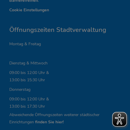
Barrierefreiheit
s
Cookie Einstellungen
s
a
Öffnungszeiten Stadtverwaltung
n
Montag & Freitag
t
e
Dienstag & Mittwoch
L
09:00 bis 12:00 Uhr &
i
13:00 bis 15:30 Uhr
n
Donnerstag
k
09:00 bis 12:00 Uhr &
13:00 bis 17:30 Uhr
s
Abweichende Öffnungszeiten weiterer städtischer
,
Einrichtungen
finden Sie hier!