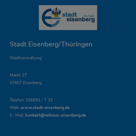
Ö
f
f
n
Stadt Eisenberg/Thüringen
u
n
Stadtverwaltung
g
Markt 27
s
07607 Eisenberg
z
Telefon: 036691 / 7 33
e
Web:
www.stadt-eisenberg.de
i
E- Mail:
kontakt@rathaus-eisenberg.de
t