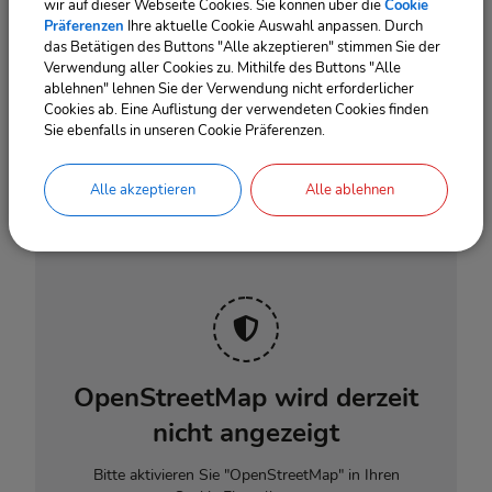
wir auf dieser Webseite Cookies. Sie können über die
Cookie
Präferenzen
Ihre aktuelle Cookie Auswahl anpassen. Durch
das Betätigen des Buttons "Alle akzeptieren" stimmen Sie der
16.08.2026
10:00
‐ 11:00
Uhr
Verwendung aller Cookies zu. Mithilfe des Buttons "Alle
ablehnen" lehnen Sie der Verwendung nicht erforderlicher
Cookies ab. Eine Auflistung der verwendeten Cookies finden
06.09.2026
10:00
‐ 11:00
Uhr
Sie ebenfalls in unseren Cookie Präferenzen.
Alle akzeptieren
Alle ablehnen
OpenStreetMap wird derzeit
nicht angezeigt
Bitte aktivieren Sie "OpenStreetMap" in Ihren