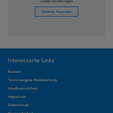
Cookie Einstellungen.
Cookies Anpassen
I
Interessante Links
n
Kontakt
t
Terminvergabe Meldebehörde
e
Inhaltsverzeichnis
r
Impressum
Datenschutz
e