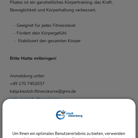
Pilates ist ein ganzheitliches Körpertraining, das Kraft,
Beweglichkeit und Körperhaltung verbessert,
- Geeignet für jedes Fitnesslevel
- Fördert dein Körpergefühl
- Stabilisiert den gesamten Körper
Bitte Matte mitbringen
!
Anmeldung unter:
+49 170 7452037
katja.kieslich.fitnesskurse@gmx.de
katja-kieslich-fitnesskurse
Um Ihnen ein optimales Benutzererlebnis zu bieten, verwenden
Termine