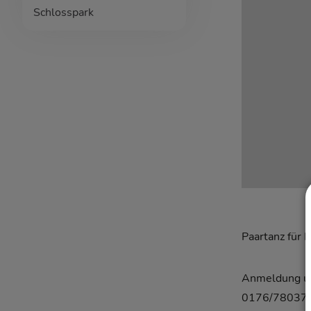
Schlosspark
Paartanz für 
Anmeldung un
0176/780379