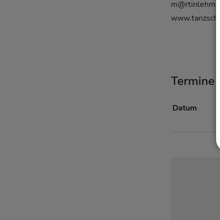
m@rtinlehma
www.tanzschu
Termine
Datum