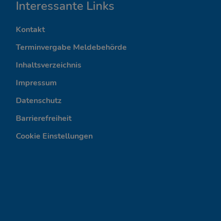
I
Interessante Links
n
Kontakt
t
Terminvergabe Meldebehörde
e
Inhaltsverzeichnis
Impressum
r
Datenschutz
e
Barrierefreiheit
s
Cookie Einstellungen
s
a
n
t