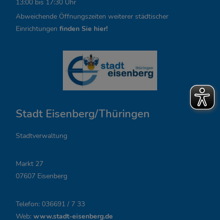
13:00 bis 17:30 Uhr
s
Abweichende Öffnungszeiten weiterer städtischer
,
Einrichtungen
finden Sie hier!
Ö
f
f
n
Stadt Eisenberg/Thüringen
u
n
Stadtverwaltung
g
Markt 27
s
07607 Eisenberg
z
Telefon: 036691 / 7 33
e
Web:
www.stadt-eisenberg.de