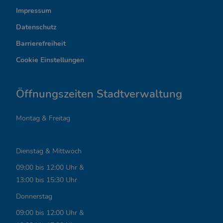
r
Impressum
Datenschutz
e
Barrierefreiheit
s
Cookie Einstellungen
s
a
Öffnungszeiten Stadtverwaltung
n
Montag & Freitag
t
e
Dienstag & Mittwoch
L
09:00 bis 12:00 Uhr &
i
13:00 bis 15:30 Uhr
n
Donnerstag
k
09:00 bis 12:00 Uhr &