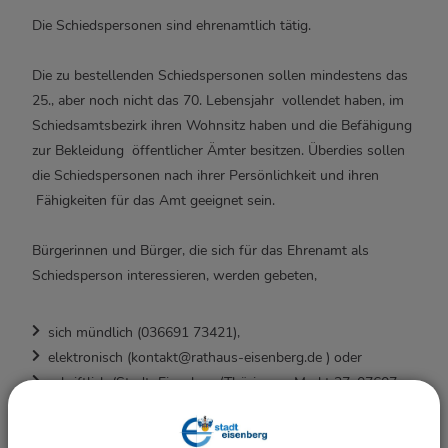
Die Schiedspersonen sind ehrenamtlich tätig.
Die zu bestellenden Schiedspersonen sollen mindestens das
25., aber noch nicht das 70. Lebensjahr vollendet haben, im
Schiedsamtsbezirk ihren Wohnsitz haben und die Befähigung
zur Bekleidung öffentlicher Ämter besitzen. Überdies sollen
die Schiedspersonen nach ihrer Persönlichkeit und ihren
Fähigkeiten für das Amt geeignet sein.
Bürgerinnen und Bürger, die sich für das Ehrenamt als
Schiedsperson interessieren, werden gebeten,
sich mündlich (036691 73421),
elektronisch (kontakt@rathaus-eisenberg.de ) oder
schriftlich (Stadt Eisenberg/Thüringen, Markt 27, 07607
Eisenberg)