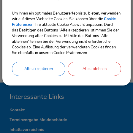
bis zum
30.06.2026
zu melden.
Um Ihnen ein optimales Benutzererlebnis zu bieten, verwenden
gez. Kieslich
wir auf dieser Webseite Cookies. Sie können über die
Cookie
Bürgermeister der Stadt Eisenberg/Thüringen
Präferenzen
Ihre aktuelle Cookie Auswahl anpassen. Durch
das Betätigen des Buttons "Alle akzeptieren" stimmen Sie der
Verwendung aller Cookies zu. Mithilfe des Buttons "Alle
ablehnen" lehnen Sie der Verwendung nicht erforderlicher
(52,24 KB)
Cookies ab. Eine Auflistung der verwendeten Cookies finden
Bekanntmachung Besetzung der Schiedsstelle
Sie ebenfalls in unseren Cookie Präferenzen.
Für die Wahlperiode 2026 - 2031.
Alle akzeptieren
Alle ablehnen
I
Interessante Links
n
Kontakt
t
Terminvergabe Meldebehörde
e
Inhaltsverzeichnis