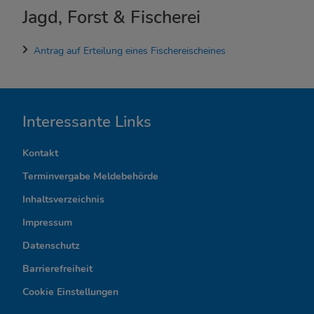
Jagd, Forst & Fischerei
Antrag auf Erteilung eines Fischereischeines
I
Interessante Links
n
Kontakt
t
Terminvergabe Meldebehörde
e
Inhaltsverzeichnis
r
Impressum
Datenschutz
e
Barrierefreiheit
s
Cookie Einstellungen
s