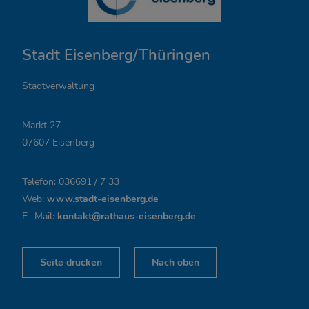
f
n
Stadt Eisenberg/Thüringen
u
n
Stadtverwaltung
g
Markt 27
s
07607 Eisenberg
z
Telefon: 036691 / 7 33
e
Web:
www.stadt-eisenberg.de
i
E- Mail:
kontakt@rathaus-eisenberg.de
t
Seite drucken
Nach oben
e
n