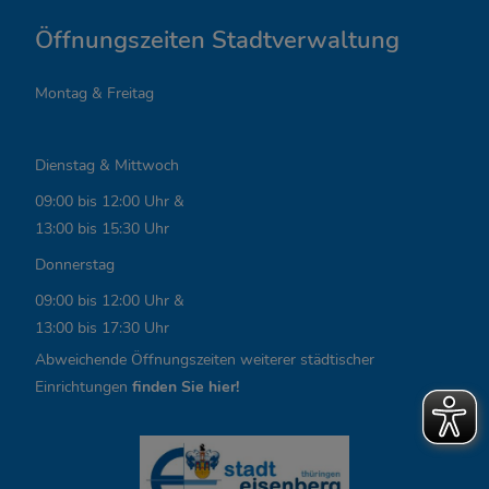
a
Öffnungszeiten Stadtverwaltung
n
Montag & Freitag
t
e
Dienstag & Mittwoch
L
09:00 bis 12:00 Uhr &
i
13:00 bis 15:30 Uhr
n
Donnerstag
k
09:00 bis 12:00 Uhr &
13:00 bis 17:30 Uhr
s
Abweichende Öffnungszeiten weiterer städtischer
,
Einrichtungen
finden Sie hier!
Ö
f