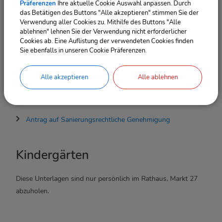
Präferenzen
Ihre aktuelle Cookie Auswahl anpassen. Durch
Antrag Sondernutzung
das Betätigen des Buttons "Alle akzeptieren" stimmen Sie der
Verwendung aller Cookies zu. Mithilfe des Buttons "Alle
Antrag Sonntagsfahrverbot
ablehnen" lehnen Sie der Verwendung nicht erforderlicher
Antrag Werbebanner
Cookies ab. Eine Auflistung der verwendeten Cookies finden
Anzeige von öffentlichen Veranstaltungen
Sie ebenfalls in unseren Cookie Präferenzen.
Antrag auf Zuteilung oder Änderung einer Hausnummer
Alle akzeptieren
Alle ablehnen
Bauen & Wirtschaftsförderung
Antrag auf Sanierungsrechtliche Genehmigung
Kindergärten
Diese Unterlagen sind nur persönlich im Rathaus, Markt 27
abzuholen.