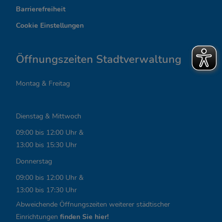
Barrierefreiheit
s
Cookie Einstellungen
s
a
Öffnungszeiten Stadtverwaltung
n
Montag & Freitag
t
e
Dienstag & Mittwoch
L
09:00 bis 12:00 Uhr &
i
13:00 bis 15:30 Uhr
n
Donnerstag
k
09:00 bis 12:00 Uhr &
13:00 bis 17:30 Uhr
s
Abweichende Öffnungszeiten weiterer städtischer
,
Einrichtungen
finden Sie hier!