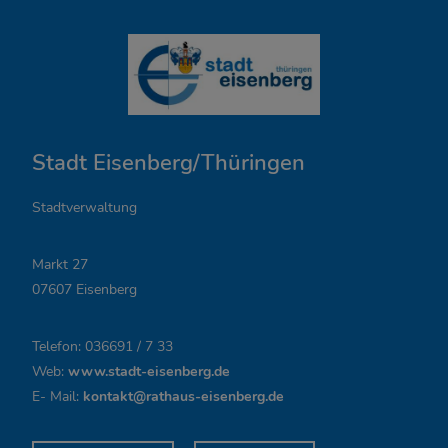
Ö
f
f
n
Stadt Eisenberg/Thüringen
u
n
Stadtverwaltung
g
Markt 27
s
07607 Eisenberg
z
Telefon: 036691 / 7 33
e
Web:
www.stadt-eisenberg.de
i
E- Mail:
kontakt@rathaus-eisenberg.de
t