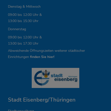
e
Dienstag & Mittwoch
L
09:00 bis 12:00 Uhr &
i
13:00 bis 15:30 Uhr
n
Donnerstag
k
09:00 bis 12:00 Uhr &
13:00 bis 17:30 Uhr
s
Abweichende Öffnungszeiten weiterer städtischer
,
Einrichtungen
finden Sie hier!
Ö
f
f
n
Stadt Eisenberg/Thüringen
u
Stadtverwaltung