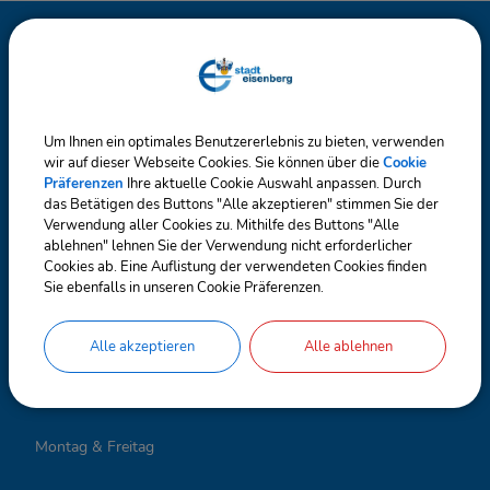
I
Interessante Links
n
Kontakt
t
Terminvergabe Meldebehörde
Um Ihnen ein optimales Benutzererlebnis zu bieten, verwenden
wir auf dieser Webseite Cookies. Sie können über die
Cookie
e
Inhaltsverzeichnis
Präferenzen
Ihre aktuelle Cookie Auswahl anpassen. Durch
das Betätigen des Buttons "Alle akzeptieren" stimmen Sie der
r
Impressum
Verwendung aller Cookies zu. Mithilfe des Buttons "Alle
Datenschutz
ablehnen" lehnen Sie der Verwendung nicht erforderlicher
e
Cookies ab. Eine Auflistung der verwendeten Cookies finden
Barrierefreiheit
Sie ebenfalls in unseren Cookie Präferenzen.
s
Cookie Einstellungen
s
Alle akzeptieren
Alle ablehnen
a
Öffnungszeiten Stadtverwaltung
n
Montag & Freitag
t